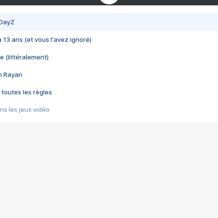
 DayZ
 a 13 ans (et vous l'avez ignoré)
e (littéralement)
im Rayan
 toutes les règles
s les jeux vidéo
us choquant de Rockstar ? - Le scandale BULLY
e plus moche de Steam
du RÊVE tourne au CAUCHEMAR
pendant 8 heures
it… à tort
umiliés par un jeu vidéo