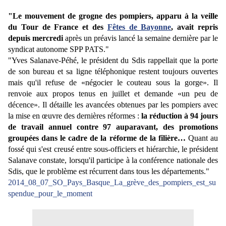
"Le mouvement de grogne des pompiers, apparu à la veille
du Tour de France et des
Fêtes de Bayonne
, avait repris
depuis mercredi
après un préavis lancé la semaine dernière par le
syndicat autonome SPP PATS."
"Yves Salanave-Péhé, le président du Sdis rappellait que la porte
de son bureau et sa ligne téléphonique restent toujours ouvertes
mais qu'il refuse de «négocier le couteau sous la gorge». Il
renvoie aux propos tenus en juillet et demande «un peu de
décence». Il détaille les avancées obtenues par les pompiers avec
la mise en œuvre des dernières réformes :
la réduction à 94 jours
de travail annuel contre 97 auparavant, des promotions
groupées dans le cadre de la réforme de la filière…
Quant au
fossé qui s'est creusé entre sous-officiers et hiérarchie, le président
Salanave constate, lorsqu'il participe à la conférence nationale des
Sdis, que le problème est récurrent dans tous les départements."
2014_08_07_SO_Pays_Basque_La_grève_des_pompiers_est_su
spendue_pour_le_moment