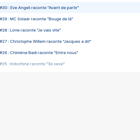
#30 : Eve Angeli raconte "Avant de partir"
#29 : MC Solaar raconte "Bouge de là"
28 : Lorie raconte "Je vais vite"
#27 : Christophe Willem raconte "Jacques a dit"
#26 : Chimène Badi raconte "Entre nous"
#25 : Indochine raconte "3e sexe"
#24 : Zaho raconte "C'est chelou"
#23 : Patrick Bruel raconte "Au café des délices"
#22 : Kyo raconte "Le chemin"
#21 : Nolwenn Leroy raconte "Cassé"
#20 : Patrick Hernandez raconte "Born to be alive"
#19 : Lorie raconte "Près de moi"