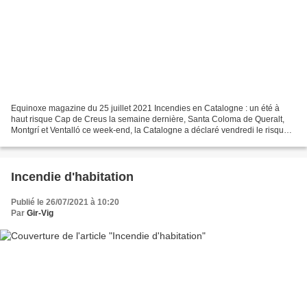
Equinoxe magazine du 25 juillet 2021 Incendies en Catalogne : un été à
haut risque Cap de Creus la semaine dernière, Santa Coloma de Queralt,
Montgrí et Ventalló ce week-end, la Catalogne a déclaré vendredi le risque
incendies à son niveau le plus élevé....
Incendie d'habitation
Publié le 26/07/2021 à 10:20
Par
Gir-Vig