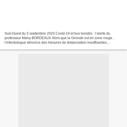
Sud-Ouest du 5 septembre 2020 Covid-19 et bus bondés : l’alerte du
professeur Malvy BORDEAUX Alors que la Gironde est en zone rouge ,
l’infectiologue dénonce des mesures de distanciation insuffisantes,
notamment dans les transports C’est un grand professeur...