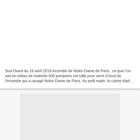
Sud-Ouest du 16 avril 2019 Incendie de Notre-Dame de Paris : ce que l’on
sait en milieu de matinée 400 pompiers ont lutté pour venir à bout de
l'incendie qui a ravagé Notre-Dame de Paris. Au petit matin, le calme était
revenu. ZAKARIA ABDELKAFI AFP "La...