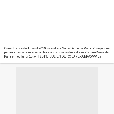
Ouest France du 16 avril 2019 Incendie à Notre-Dame de Paris. Pourquoi ne
peut-on pas faire intervenir des avions bombardiers d’eau ? Notre-Dame de
Paris en feu lundi 15 avril 2019. | JULIEN DE ROSA / EPA/MAXPPP La
question revient en boucle sur les réseaux...