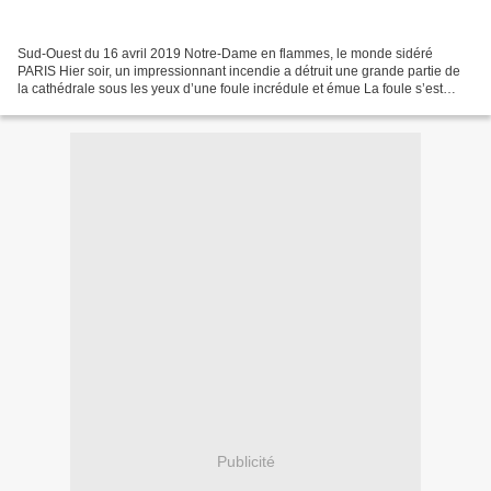
Sud-Ouest du 16 avril 2019 Notre-Dame en flammes, le monde sidéré
PARIS Hier soir, un impressionnant incendie a détruit une grande partie de
la cathédrale sous les yeux d’une foule incrédule et émue La foule s’est
massée sur les quais de Seine pour assister,...
Publicité