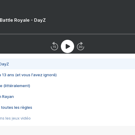
 Battle Royale - DayZ
 DayZ
 a 13 ans (et vous l'avez ignoré)
e (littéralement)
im Rayan
 toutes les règles
s les jeux vidéo
us choquant de Rockstar ? - Le scandale BULLY