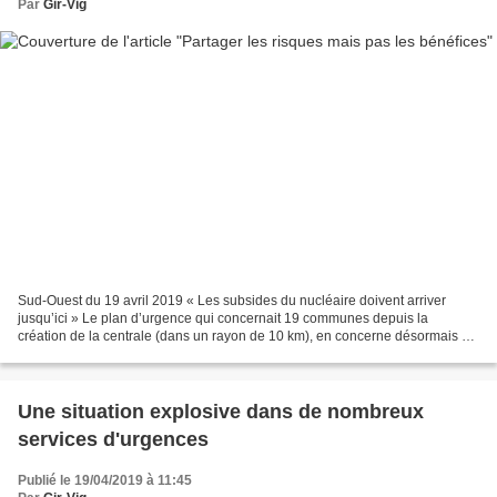
Par
Gir-Vig
Sud-Ouest du 19 avril 2019 « Les subsides du nucléaire doivent arriver
jusqu’ici » Le plan d’urgence qui concernait 19 communes depuis la
création de la centrale (dans un rayon de 10 km), en concerne désormais 82
(rayon de 20 km), dont 23 en Haute Saintonge....
Une situation explosive dans de nombreux
services d'urgences
Publié le 19/04/2019 à 11:45