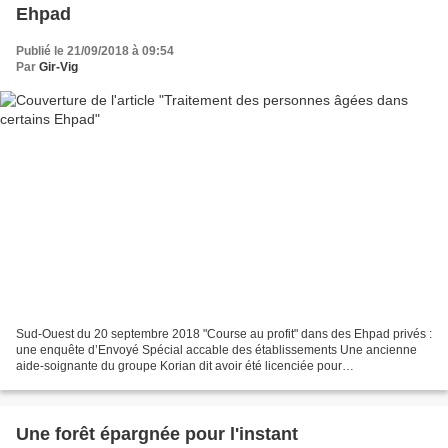
Ehpad
Publié le 21/09/2018 à 09:54
Par
Gir-Vig
Sud-Ouest du 20 septembre 2018 "Course au profit" dans des Ehpad privés :
une enquête d’Envoyé Spécial accable des établissements Une ancienne
aide-soignante du groupe Korian dit avoir été licenciée pour
"insubordination" car elle n'avait pas respecté...
Une forêt épargnée pour l'instant