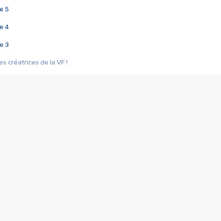
e 5
e 4
e 3
s créatrices de la VF !
e 2
e 1
e Mektoub My Love arrive enfin ! Rencontre avec Shaïn Boumedine et Sal
i : après Toni en famille
elle réalise le bouleversant Dites lui que je l'aime
ais ! Rencontre autour de Vie privée de Rebecca Zlotowski
 de Marguerite, Grave... Rencontre avec Ella Rumpf
 Les Rêveurs, un film intime sur la santé mentale