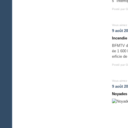
s" Interro
Posté par G
Vous aimez
9 août 2
Incendie
BFMTV du 
ée 1 600 
erficie d
Posté par G
Vous aimez
9 août 2
Noyades e