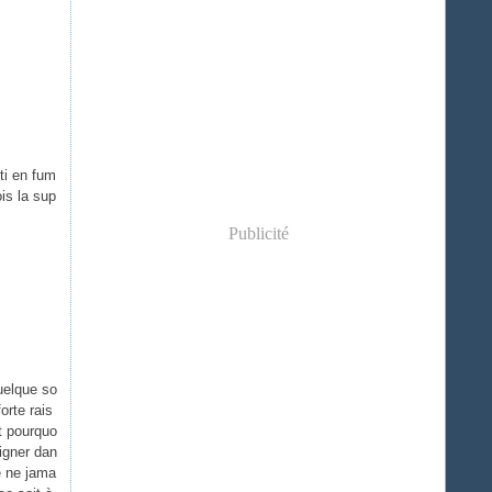
ti en fum
is la sup
Publicité
uelque so
forte rais
st pourquo
igner dan
e ne jama