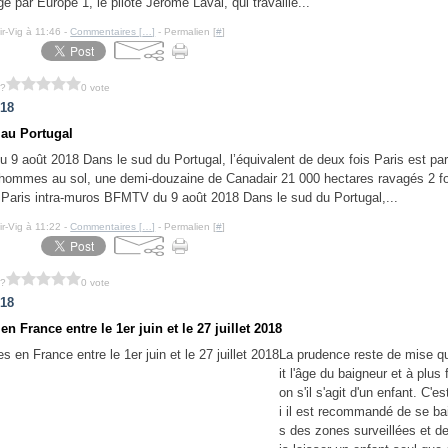
gé par Europe 1, le pilote Jérôme Laval, qui travaille...
ir-Vig à 11:46 -
Commentaires [
…
]
- Permalien [
#
]
 ?
0 vote
018
 au Portugal
9 août 2018 Dans le sud du Portugal, l’équivalent de deux fois Paris est par
hommes au sol, une demi-douzaine de Canadair 21 000 hectares ravagés 2 fo
e Paris intra-muros BFMTV du 9 août 2018 Dans le sud du Portugal,...
ir-Vig à 11:22 -
Commentaires [
…
]
- Permalien [
#
]
 ?
0 vote
018
n France entre le 1er juin et le 27 juillet 2018
La prudence reste de mise q
it l'âge du baigneur et à plus 
on s'il s'agit d'un enfant. C'e
i il est recommandé de se ba
s des zones surveillées et d