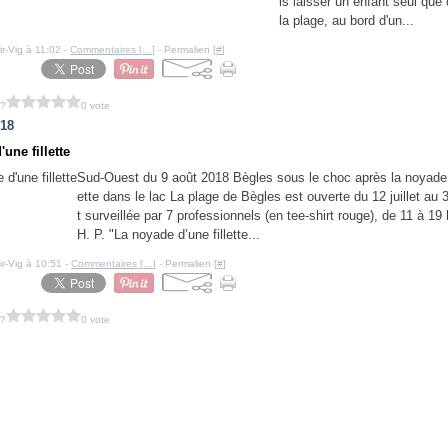
is laisser un enfant seul que 
la plage, au bord d'un...
ir-Vig à 11:02 -
Commentaires [
…
]
- Permalien [
#
]
 ?
0 vote
018
une fillette
Sud-Ouest du 9 août 2018 Bègles sous le choc après la noyade d
ette dans le lac La plage de Bègles est ouverte du 12 juillet au 
t surveillée par 7 professionnels (en tee-shirt rouge), de 11 à 19
H. P. "La noyade d’une fillette...
ir-Vig à 10:51 -
Commentaires [
…
]
- Permalien [
#
]
 ?
0 vote