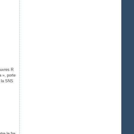
œuvres R
 », porte
e la SNS
re le fre