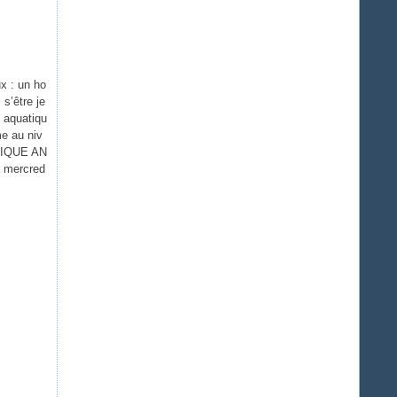
x : un ho
s’être je
 aquatiqu
me au niv
INIQUE AN
 mercred