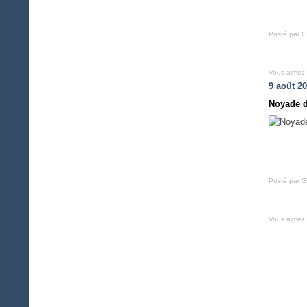
Posté par G
Vous aimez
9 août 2
Noyade d'
Posté par G
Vous aimez