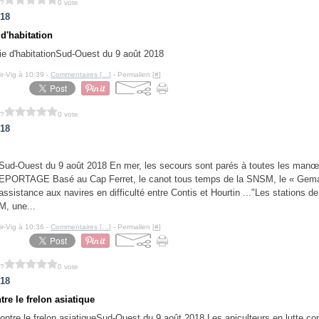
 ?
0 vote
018
d'habitation
Sud-Ouest du 9 août 2018
ir-Vig à 10:39 -
Commentaires [
…
]
- Permalien [
#
]
 ?
0 vote
018
Sud-Ouest du 9 août 2018 En mer, les secours sont parés à toutes les man
EPORTAGE Basé au Cap Ferret, le canot tous temps de la SNSM, le « Gema
assistance aux navires en difficulté entre Contis et Hourtin ..."Les stations d
M, une...
ir-Vig à 10:36 -
Commentaires [
…
]
- Permalien [
#
]
 ?
0 vote
018
tre le frelon asiatique
Sud-Ouest du 9 août 2018 Les apiculteurs en lutte cont