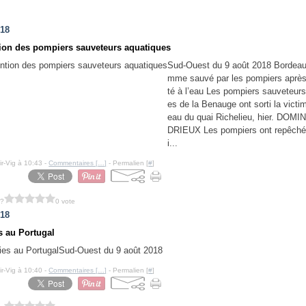
018
tion des pompiers sauveteurs aquatiques
Sud-Ouest du 9 août 2018 Bordeau
mme sauvé par les pompiers après 
té à l’eau Les pompiers sauveteurs
es de la Benauge ont sorti la victi
eau du quai Richelieu, hier. DOM
DRIEUX Les pompiers ont repêché
i...
ir-Vig à 10:43 -
Commentaires [
…
]
- Permalien [
#
]
 ?
0 vote
018
s au Portugal
Sud-Ouest du 9 août 2018
ir-Vig à 10:40 -
Commentaires [
…
]
- Permalien [
#
]