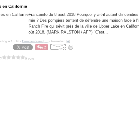
s en Californie
Franceinfo du 8 août 2018 Pourquoi y a-t-il autant d'incendies
rnie ? Des pompiers tentent de défendre une maison face à l'
Ranch Fire qui sévit près de la ville de Upper Lake en Californ
oût 2018. (MARK RALSTON / AFP) "C'est...
ir-Vig à 10:16 -
Commentaires [
…
]
- Permalien [
#
]
 ?
0 vote