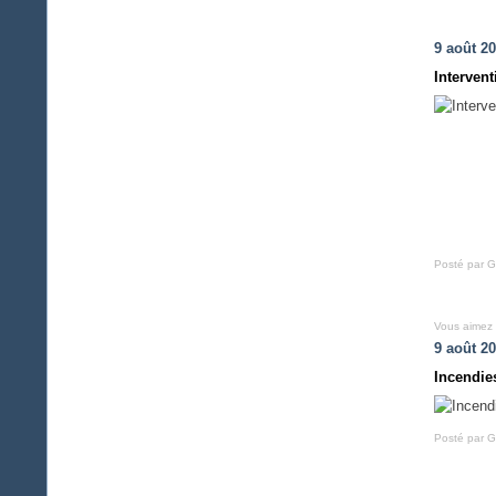
9 août 2
Interven
Posté par G
Vous aimez
9 août 2
Incendie
Posté par G