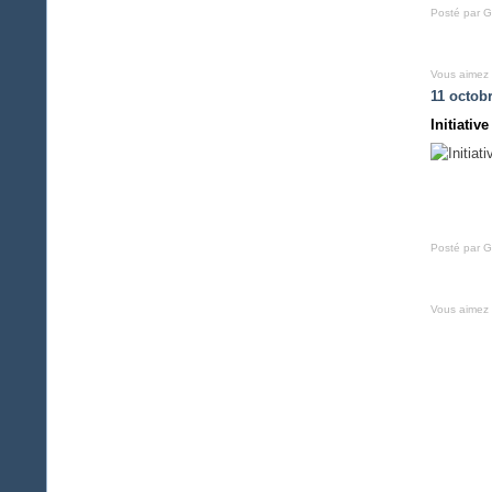
Posté par G
Vous aimez
11 octob
Initiativ
Posté par G
Vous aimez