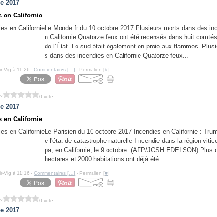
re 2017
s en Californie
Le Monde.fr du 10 octobre 2017 Plusieurs morts dans des in
n Californie Quatorze feux ont été recensés dans huit comtés
de l’État. Le sud était également en proie aux flammes. Plus
s dans des incendies en Californie Quatorze feux...
ir-Vig à 11:26 -
Commentaires [
…
]
- Permalien [
#
]
 ?
0 vote
re 2017
s en Californie
Le Parisien du 10 octobre 2017 Incendies en Californie : Tru
e l'état de catastrophe naturelle I ncendie dans la région viti
pa, en Californie, le 9 octobre. (AFP/JOSH EDELSON) Plus 
hectares et 2000 habitations ont déjà été...
ir-Vig à 11:16 -
Commentaires [
…
]
- Permalien [
#
]
 ?
0 vote
re 2017