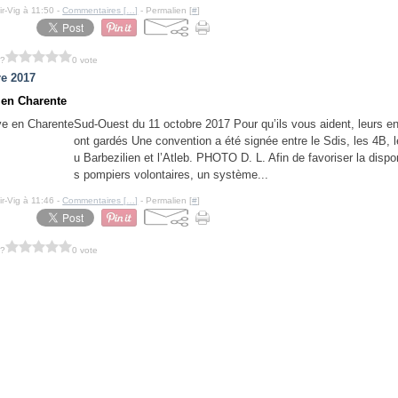
ir-Vig à 11:50 -
Commentaires [
…
]
- Permalien [
#
]
 ?
0 vote
re 2017
e en Charente
Sud-Ouest du 11 octobre 2017 Pour qu’ils vous aident, leurs en
ont gardés Une convention a été signée entre le Sdis, les 4B,
u Barbezilien et l’Atleb. PHOTO D. L. Afin de favoriser la dispon
s pompiers volontaires, un système...
ir-Vig à 11:46 -
Commentaires [
…
]
- Permalien [
#
]
 ?
0 vote