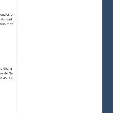
cendies e
 du nord
ieurs mort
mp déclar
cole de Na
de 45 000