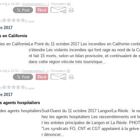
ir-Vig à 10:38 -
Commentaires [
…
]
- Permalien [
#
]
 ?
0 vote
re 2017
s en Californie
Le Point du 11 octobre 2017 Les incendies en Californie cont
s'étendre Les violents incendies qui font rage au nord de la Ca
nt fait 15 morts, selon un bilan provisoire, et continuaient de 
dans cette région viticole très touristique...
ir-Vig à 11:51 -
Commentaires [
…
]
- Permalien [
#
]
 ?
0 vote
re 2017
s agents hospitaliers
Sud-Ouest du 11 octobre 2017 Langon/La Réole : le ras
hez les agents hospitaliers Les rassemblements ont l
t les entrées principales de Langon et La Réole. PHOT
"Les syndicats FO, CNT et CGT appelaient à la grève 
r dénoncer...