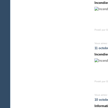
Incendie
Posté par G
Vous aimez
11 octob
Incendie
Posté par Gi
Vous aimez
10 octob
Informat