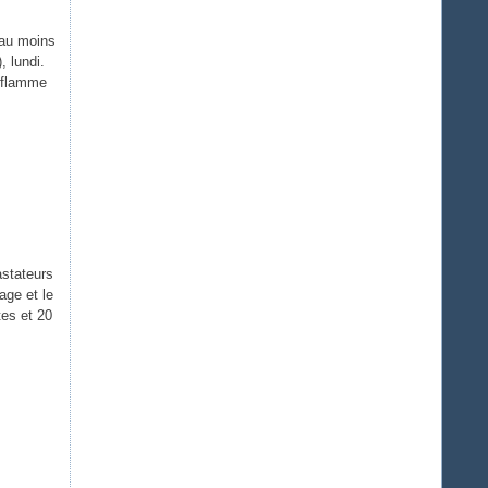
 au moins
, lundi.
s flamme
astateurs
age et le
tes et 20