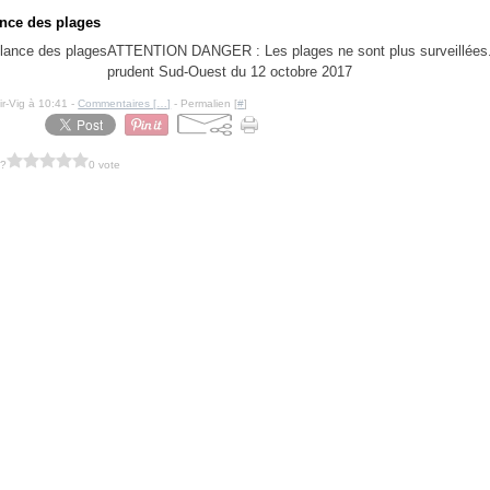
ance des plages
ATTENTION DANGER : Les plages ne sont plus surveillées
prudent Sud-Ouest du 12 octobre 2017
ir-Vig à 10:41 -
Commentaires [
…
]
- Permalien [
#
]
 ?
0 vote