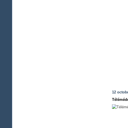
12 octob
Téléméd