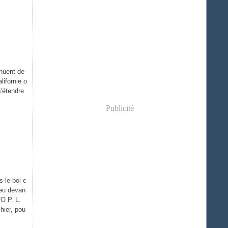
inuent de
lifornie o
s'étendre
Publicité
-le-bol c
ieu devan
O P. L.
hier, pou