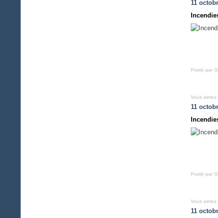
11 octob
Incendie
Posté par G
Vous aimez
11 octob
Incendie
Posté par G
Vous aimez
11 octob