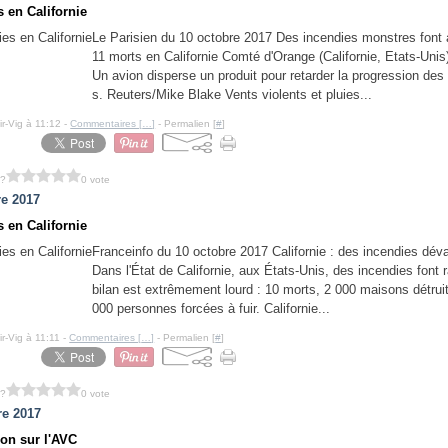
s en Californie
Le Parisien du 10 octobre 2017 Des incendies monstres font
11 morts en Californie Comté d'Orange (Californie, Etats-Unis)
Un avion disperse un produit pour retarder la progression de
s. Reuters/Mike Blake Vents violents et pluies...
ir-Vig à 11:12 -
Commentaires [
…
]
- Permalien [
#
]
 ?
0 vote
re 2017
s en Californie
Franceinfo du 10 octobre 2017 Californie : des incendies dév
Dans l'État de Californie, aux États-Unis, des incendies font r
bilan est extrêmement lourd : 10 morts, 2 000 maisons détrui
000 personnes forcées à fuir. Californie...
r-Vig à 11:11 -
Commentaires [
…
]
- Permalien [
#
]
 ?
0 vote
re 2017
ion sur l'AVC