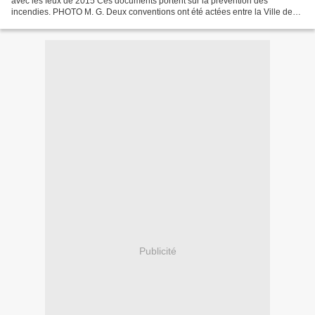
avec les feux de 2015 Ces documents portent sur la prévention des
incendies. PHOTO M. G. Deux conventions ont été actées entre la Ville de
Saint-Jean-d’Illac, la préfecture et...
Publicité