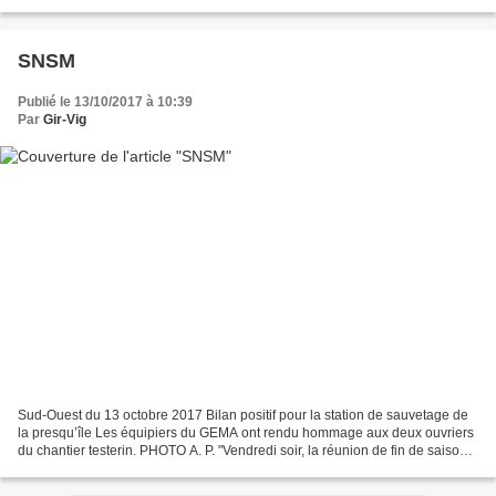
SNSM
Publié le 13/10/2017 à 10:39
Par
Gir-Vig
Sud-Ouest du 13 octobre 2017 Bilan positif pour la station de sauvetage de
la presqu’île Les équipiers du GEMA ont rendu hommage aux deux ouvriers
du chantier testerin. PHOTO A. P. "Vendredi soir, la réunion de fin de saison à
la station SNSM de Lège-Cap-Ferret...