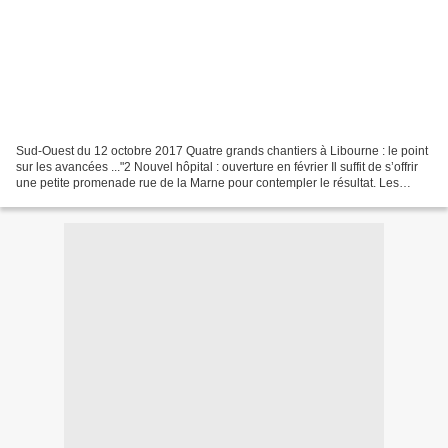
Sud-Ouest du 12 octobre 2017 Quatre grands chantiers à Libourne : le point
sur les avancées ..."2 Nouvel hôpital : ouverture en février Il suffit de s’offrir
une petite promenade rue de la Marne pour contempler le résultat. Les
travaux de construction...