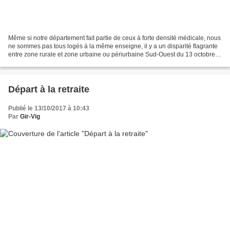
Même si notre département fait partie de ceux à forte densité médicale, nous
ne sommes pas tous logés à la même enseigne, il y a un disparité flagrante
entre zone rurale et zone urbaine ou périurbaine Sud-Ouest du 13 octobre
2017 Santé : face aux déserts...
Départ à la retraite
Publié le 13/10/2017 à 10:43
Par
Gir-Vig