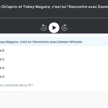
 DiCaprio et Tobey Maguire, c'est lui ! Rencontre avec Dam
bey Maguire, c'est lui ! Rencontre avec Damien Witecka
e 6
e 5
e 4
e 3
s créatrices de la VF !
e 2
e 1