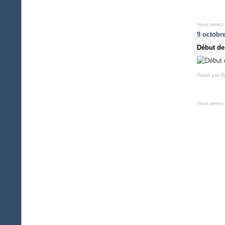
Vous aimez
9 octobr
Début de
Posté par G
Vous aimez