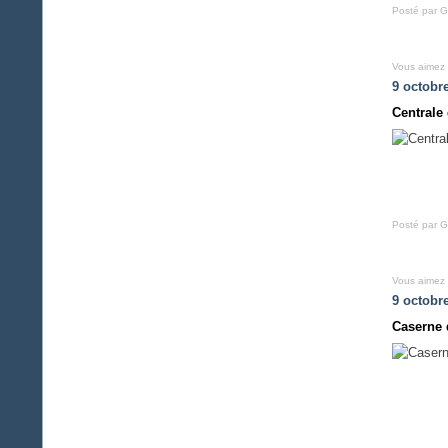
Posté par G
Vous aimez
9 octobr
Centrale
Posté par G
Vous aimez
9 octobr
Caserne 