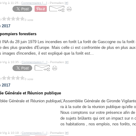
ir-Vig à 11:25 -
Commentaires [
…
]
- Permalien [
#
]
 ?
0 vote
e 2017
pompiers forestiers
INA du 28 juin 1979 Les incendies en forêt La forêt de Gascogne ou la forêt
e des plus grandes d'Europe. Mais celle ci est confrontée de plus en plus aux
 images d'incendies, il est expliqué que la forêt est...
ir-Vig à 10:35 -
Commentaires [
…
]
- Permalien [
#
]
 ?
0 vote
e 2017
e Générale et Réunion publique
L'Assemblée Générale de Gironde Vigilante
ra à la suite de la réunion publique qu'elle 
Nous comptons sur votre présence afin de 
de sujets brûlants qui ont un impact sur n 
os habitations , nos emplois, nos forêts, no
ir-Vig à 10:19 -
Commentaires [
…
]
- Permalien [
#
]