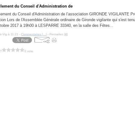
lement du Conseil d'Administration de
lement du Conseil d'Administration de l’association GIRONDE VIGILANTE Pr
ction Lors de l'Assemblée Générale ordinaire de Gironde vigilante qui s'est ten
ctobre 2017 à 19h00 à LESPARRE 33340, en la salle des Fêtes...
ir-Vig à 11:21 -
Commentaires [
…
]
- Permalien [
#
]
 ?
0 vote