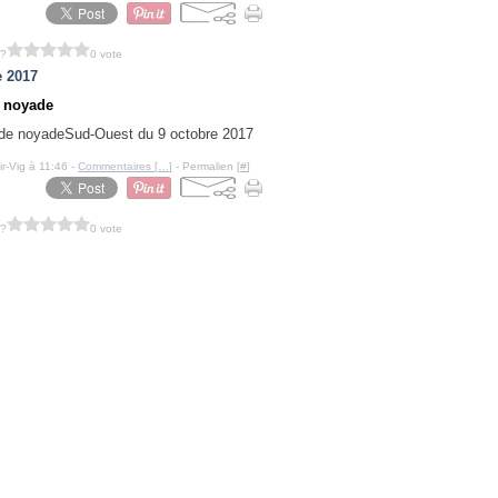
 ?
0 vote
e 2017
 noyade
Sud-Ouest du 9 octobre 2017
ir-Vig à 11:46 -
Commentaires [
…
]
- Permalien [
#
]
 ?
0 vote