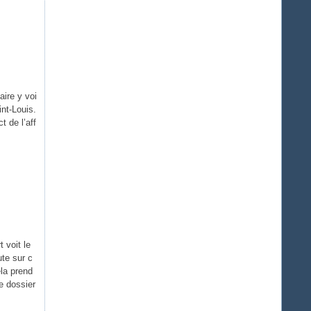
aire y voi
int-Louis.
 de l’aff
 voit le
ute sur c
ela prend
e dossier