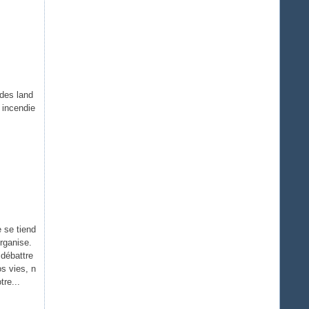
 des land
 incendie
 se tiend
organise.
débattre
os vies, n
tre...