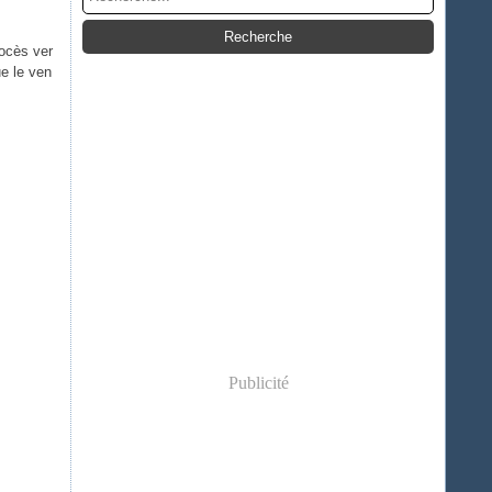
ocès ver
ue le ven
Publicité