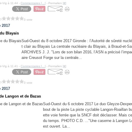
ir-Vig à 11:44 -
Commentaires [
…
]
- Permalien [
#
]
 ?
0 vote
e 2017
 du Blayais
Sud-Ouest du 8 octobre 2017 Gironde : l’Autorité de sûreté nuclé
t clair au Blayais La centrale nucléaire du Blayais, à Braud-et-Sa
ARCHIVES J. J. "Lors de son bilan 2016, l’ASN a précisé l’impact
aire Creusot Forge sur la centrale...
ir-Vig à 11:41 -
Commentaires [
…
]
- Permalien [
#
]
 ?
0 vote
e 2017
de Langon et de Bazas
Sud-Ouest du 6 octobre 2017 Le duo Gleyze-Dexpert
bout de la piste La piste cyclable Langon-Roaillan b
ette voie ferrée que la SNCF doit déclasser. Mais c
du temps. PHOTO C.D. ..."Une caserne à Langon L
est ouvert. La...