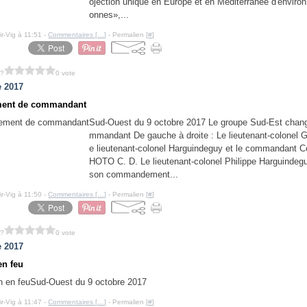
ojection unique en Europe et en Méditerranée d'enviro
onnes»,...
ir-Vig à 11:51 -
Commentaires [
…
]
- Permalien [
#
]
 ?
0 vote
e 2017
ent de commandant
Sud-Ouest du 9 octobre 2017 Le groupe Sud-Est chan
mmandant De gauche à droite : Le lieutenant-colonel G
e lieutenant-colonel Harguindeguy et le commandant Co
HOTO C. D. Le lieutenant-colonel Philippe Harguindegu
son commandement...
ir-Vig à 11:50 -
Commentaires [
…
]
- Permalien [
#
]
 ?
0 vote
e 2017
n feu
Sud-Ouest du 9 octobre 2017
ir-Vig à 11:47 -
Commentaires [
…
]
- Permalien [
#
]