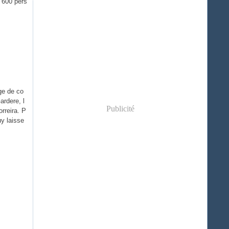
n 600 pers
ge de co
ardere, l
Publicité
rreira. P
y laisse