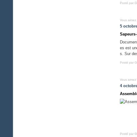
Posté par G
Vous aimez
5 octobr
Sapeurs-
Document 
es est un
s. Sur des
Posté par G
Vous aimez
4 octobr
Assemblé
Posté par G