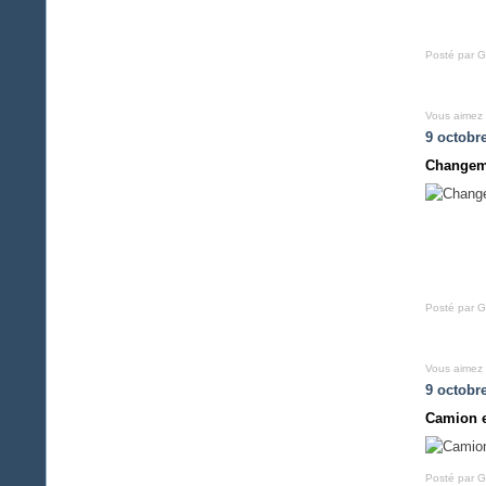
Posté par G
Vous aimez
9 octobr
Changem
Posté par G
Vous aimez
9 octobr
Camion e
Posté par G